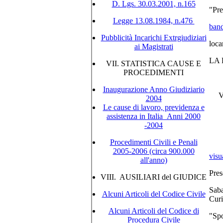
D. Lgs. 30.03.2001, n.165
"Pre
Legge 13.08.1984, n.476
ban
Pubblicità Incarichi Extrgiudiziari
loc
ai Magistrati
LA 
VII. STATISTICA CAUSE E
PROCEDIMENTI
Inaugurazione Anno Giudiziario
V
2004
Le cause di lavoro, previdenza e
assistenza in Italia_Anni 2000
-2004
Procedimenti Civili e Penali
2005-2006 (circa 900.000
visu
all'anno)
Pres
VIII. AUSILIARI del GIUDICE
Saba
Alcuni Articoli del Codice Civile
Curi
Alcuni Articoli del Codice di
"Spo
Procedura Civile