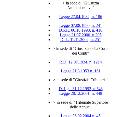
> in sede di "Giustizia
Amministrativa"
Legge 27.04.1982, n. 186
Legge 07.08.1990, n. 241
D.P.R. 06.10.1993, n. 418
Legge 21.07.2000, n.205
D. L. 11.11.2002, n. 251
> in sede di "Giustizia della Corte
dei Conti"
R.D. 12.07.1934, n. 1214
Legge 21.3.1953 n. 161
> in sede di "Giustizia Tributaria"
D. Lgs. 31.12.1992, n.546
Legge 28.12.2001, n. 448
> in sede di "Tribunale Superiore
delle Acque"
Legge 26.02.2004 n. 45