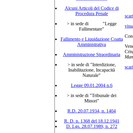
Alcuni Articoli del Codice di
Procedura Penale
scar
> in sede di "Legge
visu
Fallimentare"
Conc
Fallimento e Liquidazione Coatta
Amministrativa
Vene
Cris
Amministrazione Straordinaria
Man
> in sede di "Interdizione,
scar
Inabilitazione, Incapacità
Naturale"
Legge 09.01.2004 n.6
> in sede di "Tribunale dei
Minori"
R.D. 20.07.1934, n. 1404
R. D. n. 1368 del 18.12.1941
D. Lgs. 28.07.1989, n. 272