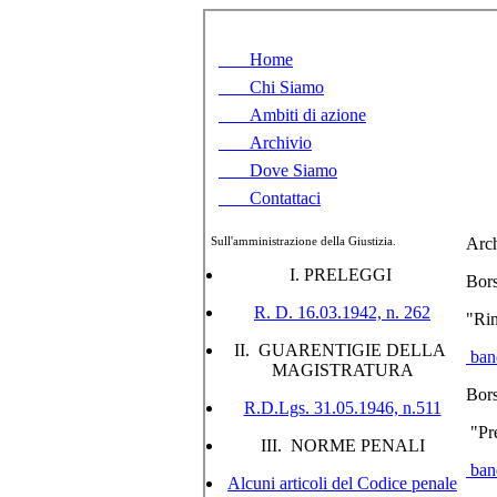
Home
Chi Siamo
Ambiti di azione
Archivio
Dove Siamo
Contattaci
Sull'amministrazione della Giustizia.
Arch
I. PRELEGGI
Bors
R. D. 16.03.1942, n. 262
"Rin
II. GUARENTIGIE DELLA
ban
MAGISTRATURA
Bors
R.D.Lgs. 31.05.1946, n.511
"Pre
III. NORME PENALI
ban
Alcuni articoli del Codice penale