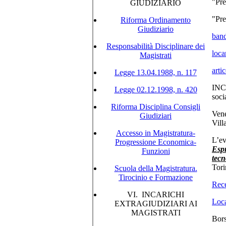
"Pre
GIUDIZIARIO
"Pre
Riforma Ordinamento
Giudiziario
ban
Responsabilità Disciplinare dei
loc
Magistrati
arti
Legge 13.04.1988, n. 117
INC
Legge 02.12.1998, n. 420
soci
Riforma Disciplina Consigli
Vene
Giudiziari
Vill
Accesso in Magistratura-
L’ev
Progressione Economica-
Espr
Funzioni
tecn
Tori
Scuola della Magistratura.
Tirocinio e Formazione
Rece
VI. INCARICHI
Loc
EXTRAGIUDIZIARI AI
MAGISTRATI
Bors