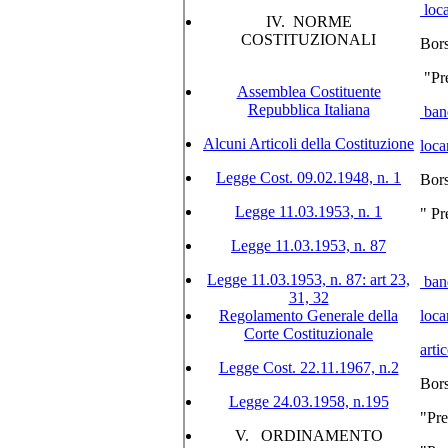
loc
IV. NORME
COSTITUZIONALI
Bors
"Pre
Assemblea Costituente
Repubblica Italiana
ban
Alcuni Articoli della Costituzione
loc
Legge Cost. 09.02.1948, n. 1
Bors
Legge 11.03.1953, n. 1
" Pr
Legge 11.03.1953, n. 87
Legge 11.03.1953, n. 87: art 23,
ban
31, 32
Regolamento Generale della
loc
Corte Costituzionale
arti
Legge Cost. 22.11.1967, n.2
Bors
Legge 24.03.1958, n.195
"Pre
V. ORDINAMENTO