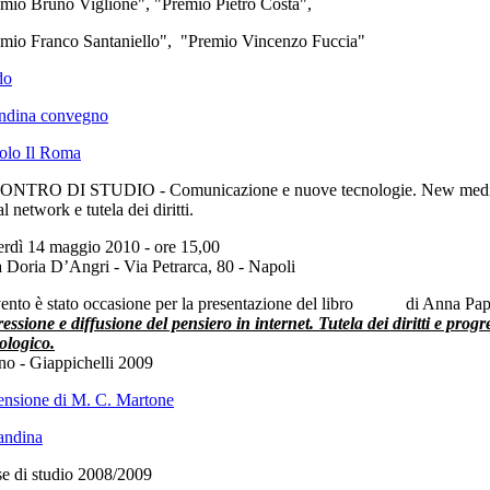
mio Bruno Viglione", "Premio Pietro Costa",
mio Franco Santaniello", "Premio Vincenzo Fuccia"
do
andina convegno
colo Il Roma
ONTRO DI STUDIO - Comunicazione e nuove tecnologie. New medi
al network e tutela dei diritti.
rdì 14 maggio 2010 - ore 15,00
a Doria D’Angri - Via Petrarca, 80 - Napoli
ento è stato occasione per la presentazione del libro di Anna Pa
essione e diffusione del pensiero in internet
.
Tutela dei diritti e progr
ologico.
no - Giappichelli 2009
nsione di M. C. Martone
andina
e di studio 2008/2009