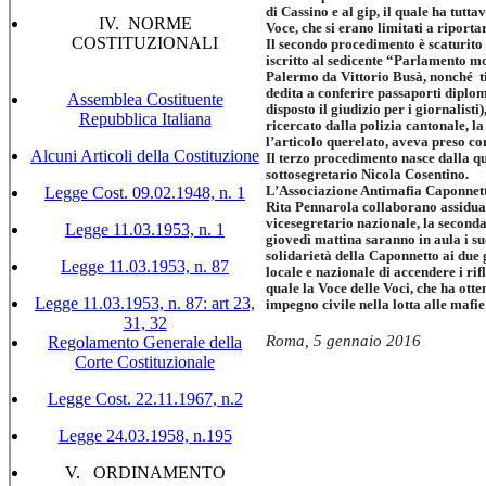
di Cassino e al gip, il quale ha tuttav
IV. NORME
Voce, che si erano limitati a riporta
COSTITUZIONALI
Il secondo procedimento è scaturito
iscritto al sedicente “Parlamento mo
Palermo da Vittorio Busà, nonché t
dedita a conferire passaporti diplo
Assemblea Costituente
disposto il giudizio per i giornalisti
Repubblica Italiana
ricercato dalla polizia cantonale, la
l’articolo querelato, aveva preso co
Alcuni Articoli della Costituzione
Il terzo procedimento nasce dalla qu
sottosegretario Nicola Cosentino.
Legge Cost. 09.02.1948, n. 1
L’Associazione Antimafia Caponnetto
Rita Pennarola collaborano assiduam
vicesegretario nazionale, la seconda
Legge 11.03.1953, n. 1
giovedì mattina saranno in aula i su
solidarietà della Caponnetto ai due 
Legge 11.03.1953, n. 87
locale e nazionale di accendere i rifl
quale la Voce delle Voci, che ha ott
Legge 11.03.1953, n. 87: art 23,
impegno civile nella lotta alle mafie
31, 32
Roma, 5 gennaio 2016
Regolamento Generale della
Corte Costituzionale
Legge Cost. 22.11.1967, n.2
Legge 24.03.1958, n.195
V. ORDINAMENTO