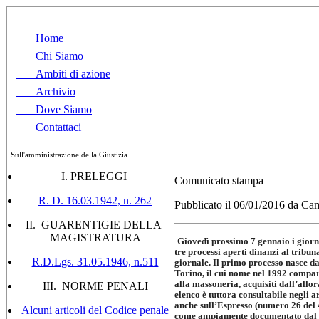
Home
Chi Siamo
Ambiti di azione
Archivio
Dove Siamo
Contattaci
Sull'amministrazione della Giustizia.
I. PRELEGGI
Comunicato stampa
R. D. 16.03.1942, n. 262
Pubblicato il 06/01/2016 da Cam
II. GUARENTIGIE DELLA
MAGISTRATURA
Giovedì prossimo 7 gennaio i giorna
tre processi aperti dinanzi al tribuna
R.D.Lgs. 31.05.1946, n.511
giornale. Il primo processo nasce da
Torino, il cui nome nel 1992 compari
alla massoneria, acquisiti dall’all
III. NORME PENALI
elenco è tuttora consultabile negli 
anche sull’Espresso (numero 26 del 4
Alcuni articoli del Codice penale
come ampiamente documentato dal d